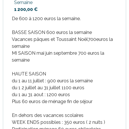
Semaine
1 200,00 €
Du
4 avril 2026
au
30 juin 2026
De 600 à 1200 euros la semaine.
Du
1 juillet 2026
au
12 juillet
2026
BASSE SAISON 600 euros la semaine
Vacances pâques et Toussaint Noël700euros la
Du
13 juillet 2026
au
2 août
semaine
2026
MI SAISON mai juin septembre 700 euros la
semaine
Du
1 septembre 2026
au
30
septembre 2026
HAUTE SAISON
Du
1 octobre 2026
au
16
du 1 au 11 juillet : 900 euros la semaine
octobre 2026
du 1 2 juillet au 31 juillet 1100 euros
Du
17 octobre 2026
au
1
du 1 au 31 aout : 1200 euros
novembre 2026
Plus 60 euros de ménage fin de séjour
Du
2 novembre 2026
au
18
En dehors des vacances scolaires
décembre 2026
WEEK ENDS possibles : 350 euros ( 2 nuits )
Du
19 décembre 2026
au
3