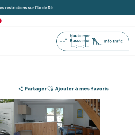
 sur l’île de Ré
é
favoris
Haute mer
--°
Basse mer
Info trafic
--
--
--
:
:
hel
Ajouter aux favoris
Partager
Ajouter à mes favoris