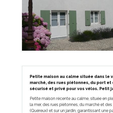
-en-Ré
Bois-Plage-en-
nt-Clément-
Description
aleines
Petite maison au calme située dans le vi
Couarde-sur-
marché, des rues piétonnes, du port et d
sécurisé et privé pour vos vélos. Petit j
Flotte
 Portes-en-Ré
Petite maison récente au calme, située en ple
x
la mer, des rues piétonnes, du marché et des
edoux-Plage
(Quéreux) et sur un jardin, garantissant une parf