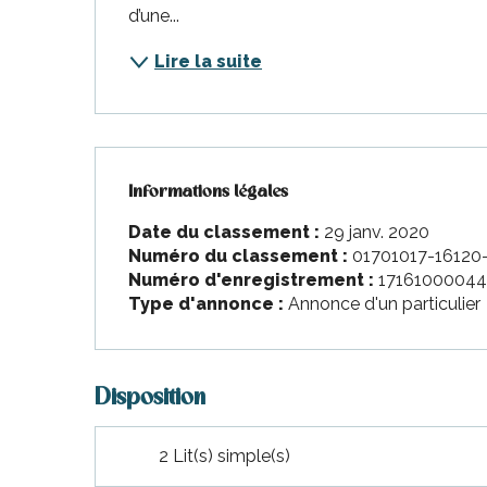
nt-Martin-de-Ré
d’une...
nte-Marie-de-Ré
Lire la suite
Informations légales
Informations légales
Date du classement :
29 janv. 2020
Numéro du classement :
01701017-16120
Numéro d'enregistrement :
1716100004
Type d'annonce :
Annonce d'un particulier
Disposition
2 Lit(s) simple(s)