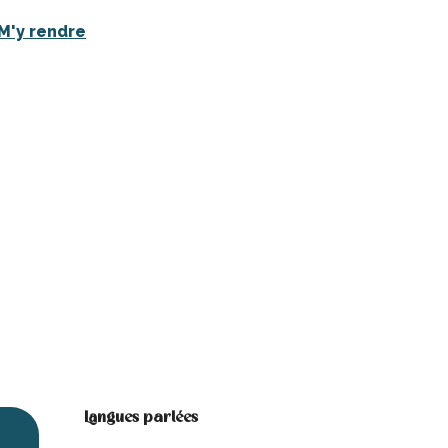
M'y rendre
Langues parlées
Langues parlées