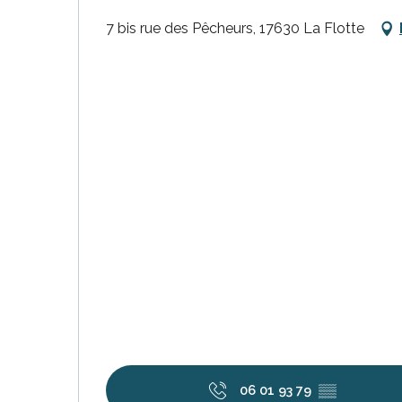
7 bis rue des Pêcheurs, 17630 La Flotte
s
ns
06 01 93 79
▒▒