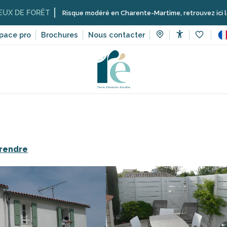
RÊT
Risque modéré en Charente-Martime, retrouvez ici les restrictions
pace pro
Brochures
Nous contacter
Accessibilit
Voir les 
Locations meublées de tourisme sur l’île de Ré
Laroche Mic
 rendre