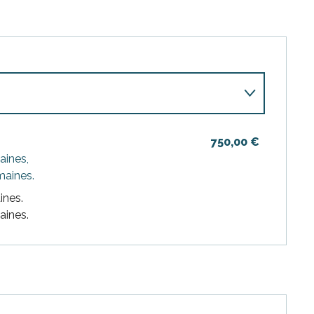
750,00 €
aines,
maines.
ines.
aines.
026