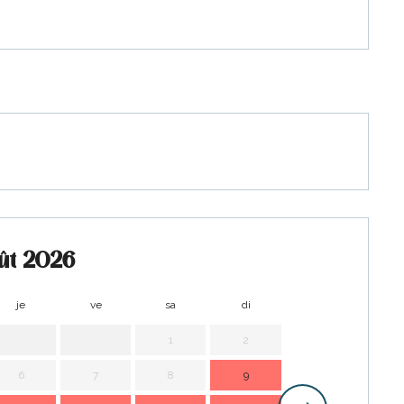
ût 2026
je
ve
sa
di
lu
m
1
2
1
6
7
8
9
7