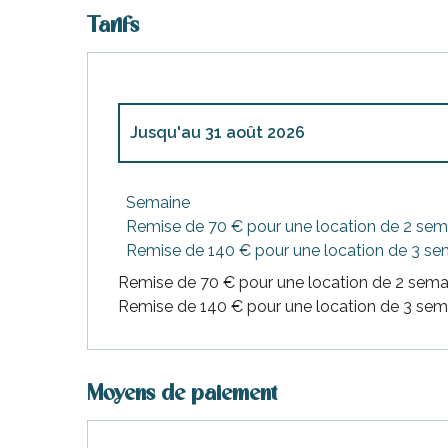
Tarifs
Jusqu'au
31 août 2026
Du
1 novembre 2025
au
2 janvier 2026
Semaine
Remise de 70 € pour une location de 2 sem
Du
4 janvier 2026
au
31 mars 2026
Remise de 140 € pour une location de 3 se
Remise de 70 € pour une location de 2 sema
Remise de 140 € pour une location de 3 sem
Du
1 avril 2026
au
30 juin 2026
Du
1 septembre 2026
au
30 septembre 2
Moyens de paiement
Du
1 octobre 2026
au
3 janvier 2027