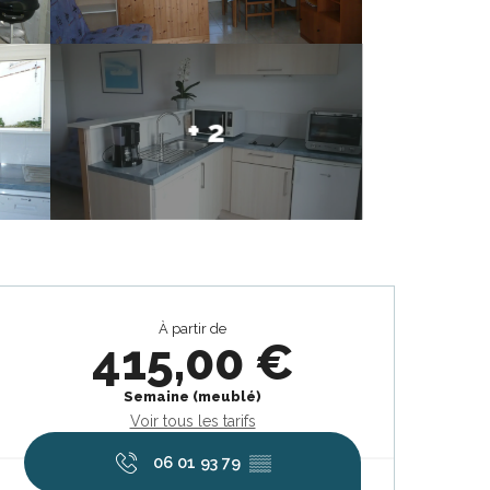
+ 2
Ouverture et coordonnées
À partir de
415,00 €
Semaine (meublé)
Voir tous les tarifs
06 01 93 79
▒▒