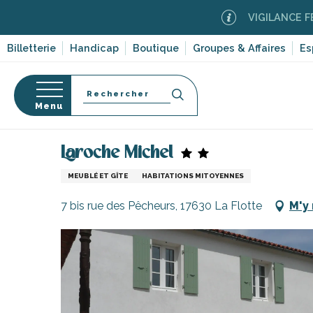
Aller
VIGILANCE FEUX DE FO
au
contenu
Billetterie
Handicap
Boutique
Groupes & Affaires
Es
principal
Recherche
Menu
Accueil
Séjourner sur l’île de Ré
Hébergements
Laroche Michel
s
MEUBLÉ ET GÎTE
HABITATIONS MITOYENNES
7 bis rue des Pêcheurs, 17630 La Flotte
M'y