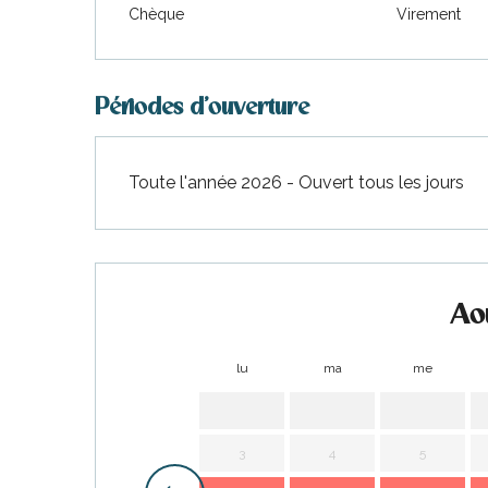
urnables
Chèque
Virement
Périodes d'ouverture
Toute l'année 2026 - Ouvert tous les jours
erver
ne
site
idée
Ao
lu
ma
me
3
4
5