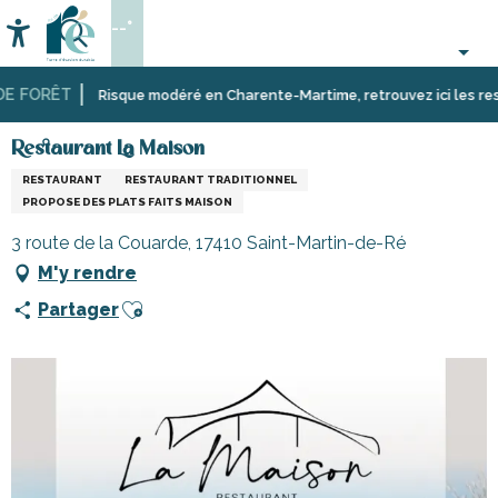
Aller
--°
au
Accessibilité
Recherche
contenu
principal
 FORÊT
Accueil
Se
Restaurants
Restaurants
Restaurant La Maison
Risque modéré en Charente-Martime, retrouvez ici les restrict
restaurer
et
sur
cabanes
Restaurant La Maison
l’île
RESTAURANT
RESTAURANT TRADITIONNEL
de
PROPOSE DES PLATS FAITS MAISON
Ré
3 route de la Couarde, 17410 Saint-Martin-de-Ré
M'y rendre
Ajouter aux favoris
Partager