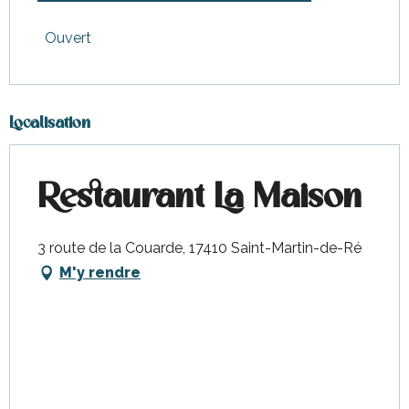
Toute l'année
Ouvert
Le
3 mai 2026
Localisation
Le
10 mai 2026
Le
17 mai 2026
Restaurant La Maison
3 route de la Couarde, 17410 Saint-Martin-de-Ré
M'y rendre