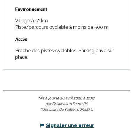
Environnement
Environnement
Village à -2 km
Piste/parcours cyclable à moins de 500 m
Accès
Accès
Proche des pistes cyclables. Parking privé sur
place.
Mis à jour le 28 avril 2026 à 10:57
par Destination Ile de Ré
(Identifiant de l'offre :
6054273
)
Signaler une erreur