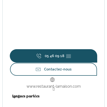
05 46 09 18
▒▒
Contactez-nous
www.restaurant-lamaison.com
Langues parlées
Langues parlées