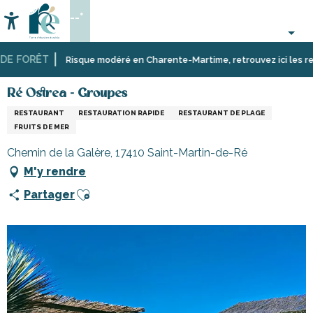
Aller
--°
au
Accessibilité
Recherche
contenu
principal
E FORÊT
Accueil
Se
Restaurants
Restaurants
Ré Ostrea - Groupes
Risque modéré en Charente-Martime, retrouvez ici les restric
restaurer
et
sur
cabanes
Ré Ostrea - Groupes
l’île
RESTAURANT
RESTAURATION RAPIDE
RESTAURANT DE PLAGE
de
FRUITS DE MER
Ré
Chemin de la Galère, 17410 Saint-Martin-de-Ré
M'y rendre
Ajouter aux favoris
Partager