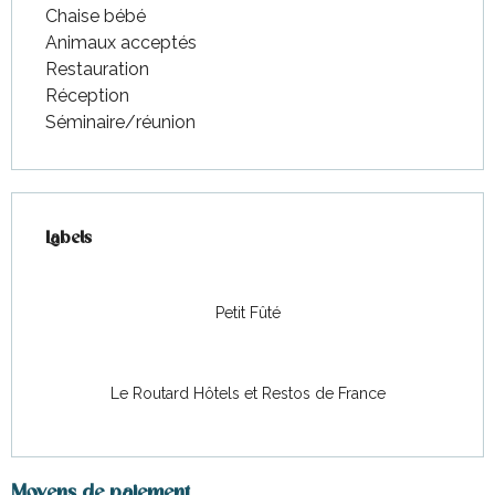
Chaise bébé
Animaux acceptés
Restauration
Réception
Séminaire/réunion
Offres de prestations
Labels
Labels
Petit Fûté
Le Routard Hôtels et Restos de France
Moyens de paiement