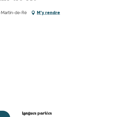
t-Martin-de-Ré
M'y rendre
Langues parlées
Langues parlées