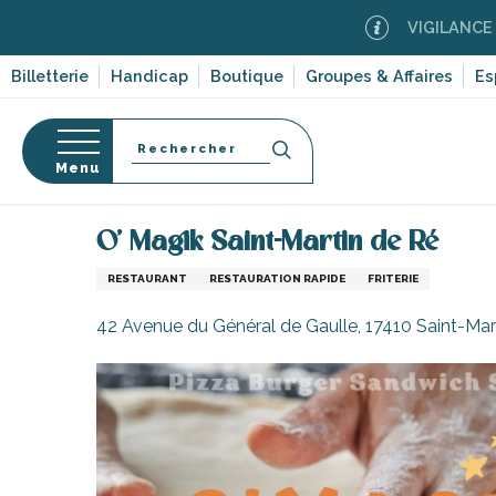
Aller
VIGILANCE FEUX D
au
contenu
Billetterie
Handicap
Boutique
Groupes & Affaires
Es
principal
Recherche
Menu
Accueil
Se restaurer sur l’île de Ré
Restaurants 
O' Magik Saint-Martin de Ré
s
RESTAURANT
RESTAURATION RAPIDE
FRITERIE
42 Avenue du Général de Gaulle, 17410 Saint-Ma