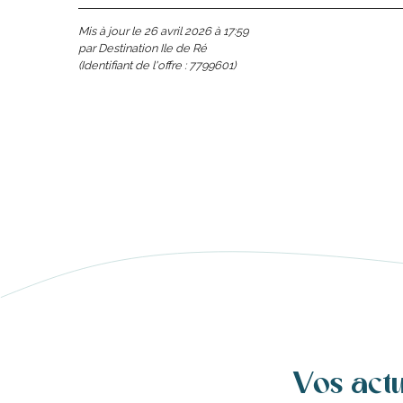
Mis à jour le 26 avril 2026 à 17:59
par Destination Ile de Ré
(Identifiant de l'offre :
7799601
)
s
ns
ents
les
Vos act