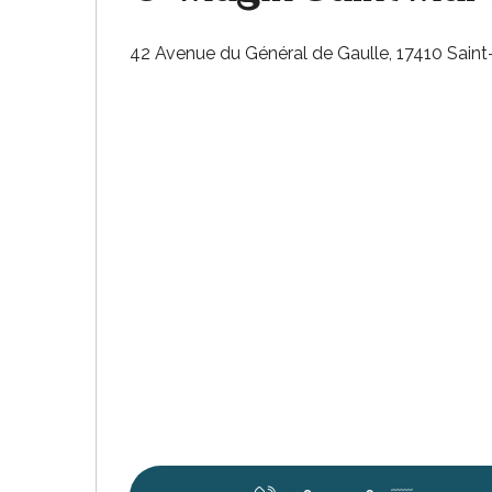
42 Avenue du Général de Gaulle, 17410 Sain
erver
ne
site
idée