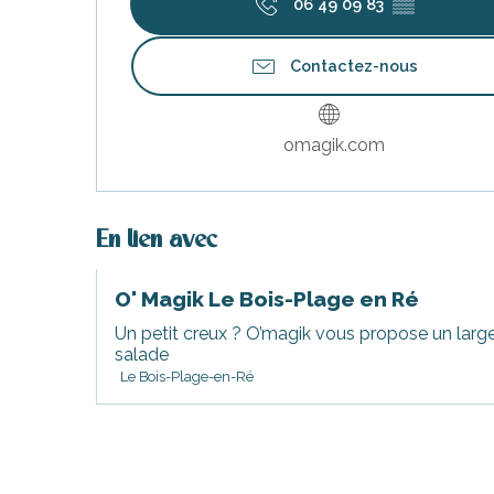
06 49 09 83
▒▒
Contactez-nous
omagik.com
En lien avec
O' Magik Le Bois-Plage en Ré
Un petit creux ? O’magik vous propose un large c
salade
Le Bois-Plage-en-Ré