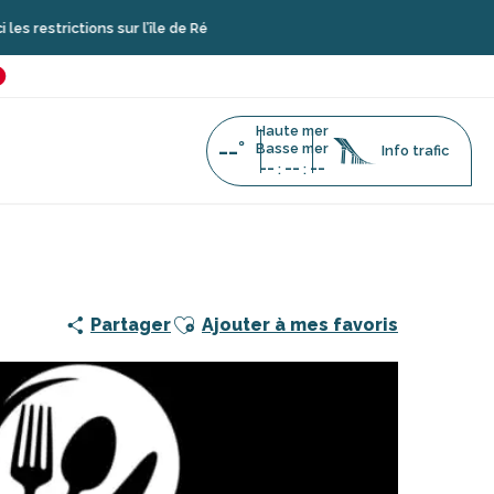
tions sur l’île de Ré
é
favoris
Haute mer
--°
Basse mer
Info trafic
--
--
--
:
:
Ajouter aux favoris
Partager
Ajouter à mes favoris