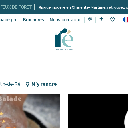
E FORÊT
Risque modéré en Charente-Martime, retrouvez ici les restric
pace pro
Brochures
Nous contacter
Accessibilit
Voir les 
et cabanes
Restaurants
O' Magik Saint-Martin de Ré
rtin-de-Ré
M'y rendre