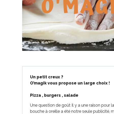
-en-Ré
Bois-Plage-en-
nt-Clément-
aleines
Couarde-sur-
Flotte
Description
 Portes-en-Ré
Un petit creux ?

O’magik vous propose un large choix !

x
edoux-Plage
Pizza , burgers , salade
nt-Martin-de-Ré
nte-Marie-de-Ré
Une question de goût Il y a une raison pour la
bouche à oreille a été notre seule publicité, m