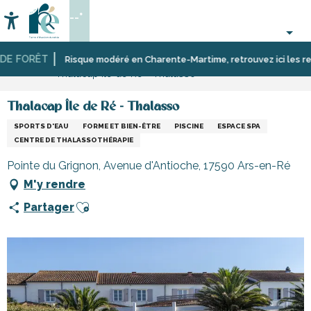
Aller
--°
au
Accessibilité
Recherche
contenu
principal
 FORÊT
Accueil
Activités,
Sport
Écoles,
Risque modéré en Charente-Martime, retrouvez ici les restric
Thalacap Île de Ré - Thalasso
loisirs,
et
clubs,
cours
sensation
associations
et
Thalacap Île de Ré - Thalasso
découverte
SPORTS D'EAU
FORME ET BIEN-ÊTRE
PISCINE
ESPACE SPA
CENTRE DE THALASSOTHÉRAPIE
Pointe du Grignon, Avenue d'Antioche, 17590 Ars-en-Ré
M'y rendre
Ajouter aux favoris
Partager