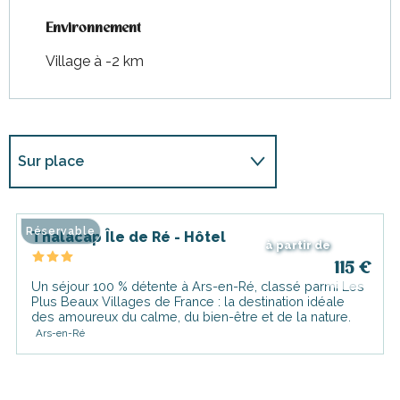
Environnement
Environnement
Village à -2 km
Sur place
En lien avec
Réservable
Thalacap Île de Ré - Hôtel
à partir de
115
€
Un séjour 100 % détente à Ars-en-Ré, classé parmi Les
Plus Beaux Villages de France : la destination idéale
des amoureux du calme, du bien-être et de la nature.
Ars-en-Ré