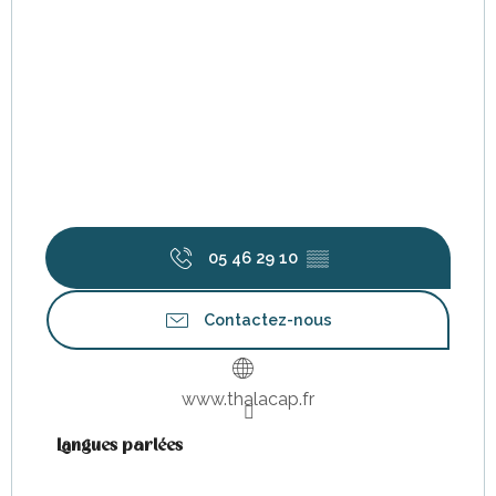
05 46 29 10
▒▒
Contactez-nous
www.thalacap.fr
Langues parlées
Langues parlées