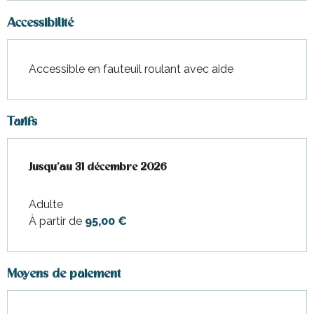
Accessibilité
Accessible en fauteuil roulant avec aide
Tarifs
Du
Jusqu'au
24 janvier 2026
31 décembre 2026
au
31 décembre 2026
Adulte
À partir de
95,00 €
Moyens de paiement