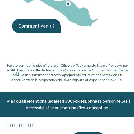
Comment venir ?
iledere.com est le site officiel de l’Office de Tourisme de l’Île de Ré, géré par
la SPL Destination Île de Ré pour la
Communauté de Communes de l’Île de
Ré
, afin d’informer et d’accompagner visiteurs et habitants dans la
découverte et la préparation de leurs séjours et expériences sur l’île.
Plan du site
Mentions légales
CGU
Cookies
Données personnelles
Accessibilité : non conforme
Éco-conception