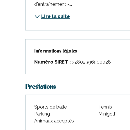
nt-Martin-de-Ré
d'entraînement -...
nte-Marie-de-Ré
Lire la suite
Informations légales
Informations légales
Numéro SIRET :
32802396500028
Prestations
Sports de balle
Tennis
Parking
Minigolf
Animaux acceptés