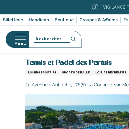
Aller
VIGILANCE FEUX DE FOR
au
contenu
Billetterie
Handicap
Boutique
Groupes & Affaires
Es
principal
Recherche
Menu
Accueil
Activités, loisirs, cours et découverte
Spo
Tennis et Padel des Pertuis
s
LOISIRS SPORTIFS
SPORTS DE BALLE
LOISIRS RÉCRÉATIFS
21, Avenue d'Antioche, 17670 La Couarde-sur-Me