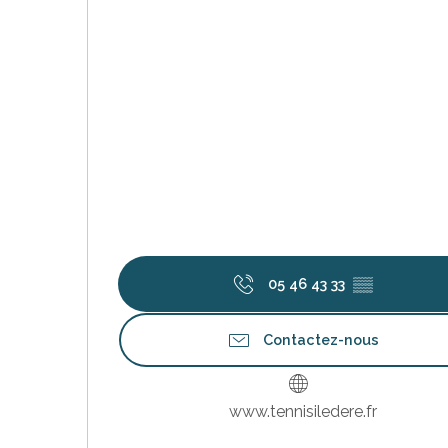
05 46 43 33
▒▒
Contactez-nous
s
www.tennisiledere.fr
ns