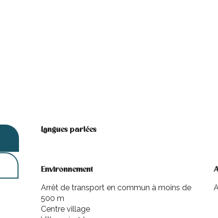
Langues parlées
Langues parlées
Environnement
Environnement
A
A
Arrêt de transport en commun à moins de
A
500 m
Centre village