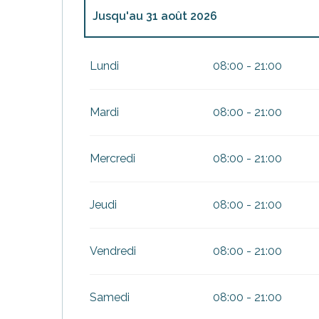
urnables
Jusqu'au
31 août 2026
Du
1 janvier 2026
au
31 mars 2026
Lundi
08:00 - 21:00
Du
1 avril 2026
au
30 juin 2026
Mardi
08:00 - 21:00
Du
1 septembre 2026
au
18 octobre 202
erver
Mercredi
08:00 - 21:00
ne
site
idée
Du
19 octobre 2026
au
1 novembre 2026
Jeudi
08:00 - 21:00
Vendredi
08:00 - 21:00
Samedi
08:00 - 21:00