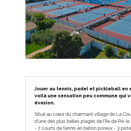
-en-Ré
Bois-Plage-en-
nt-Clément-
Description
aleines
Jouer au tennis, padel et pickleball en 
Couarde-sur-
voilà une sensation peu commune qui vo
évasion.
Flotte
 Portes-en-Ré
Situé au cœur du charmant village de La Cou
x
d'une des plus belles plages de l’Île de Ré, le
edoux-Plage
- 7 courts de tennis en béton poreux - 3 pistes