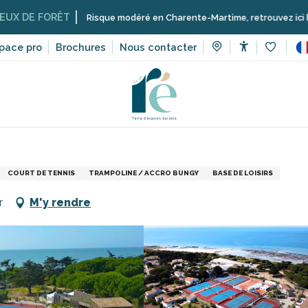
ÊT
Risque modéré en Charente-Martime, retrouvez ici les restrictions 
pace pro
Brochures
Nous contacter
Accessibilit
Voir les 
rt et sensation
Écoles, clubs, associations
Tennis et Padel d
COURT DE TENNIS
TRAMPOLINE / ACCRO BUNGY
BASE DE LOISIRS
r
M'y rendre