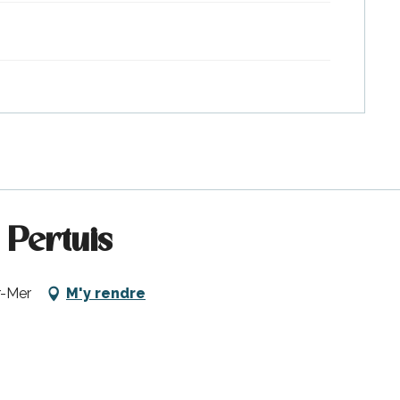
 Pertuis
r-Mer
M'y rendre