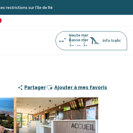
sur l’île de Ré
é
favoris
Haute mer
--°
Basse mer
Info trafic
--
--
--
:
:
es Pertuis
Ajouter aux favoris
Partager
Ajouter à mes favoris