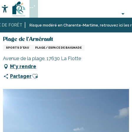
Aller
--°
au
Accessibilité
Recherche
contenu
principal
DE FORÊT
Accueil
Activités,
Sport
Écoles,
Plage de l'Arnérault
Risque modéré en Charente-Martime, retrouvez ici les restr
loisirs,
et
clubs,
cours
sensation
associations
Plage de l'Arnérault
et
SPORTS D'EAU
PLAGE / ESPACE DE BAIGNADE
découverte
Avenue de la plage, 17630 La Flotte
M'y rendre
Ajouter aux favoris
Partager