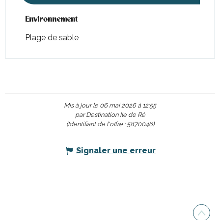
Environnement
Environnement
Plage de sable
Mis à jour le 06 mai 2026 à 12:55
par Destination Ile de Ré
(Identifiant de l'offre :
5870046
)
Signaler une erreur