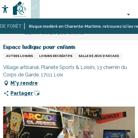
Aller
--°
au
Accessibilité
Recherche
contenu
principal
E FORÊT
Accueil
Activités,
Sport
Écoles,
Risque modéré en Charente-Martime, retrouvez ici les restric
Espace ludique pour enfants
loisirs,
et
clubs,
cours
sensation
associations
et
Espace ludique pour enfants
découverte
AUTRES LOISIRS
LOISIRS RÉCRÉATIFS
SALLE DE JEUX D'ARCADE
Village artisanal, Planète Sports & Loisirs, 13 chemin du
Corps de Garde, 17111 Loix
M'y rendre
Ajouter aux favoris
Partager