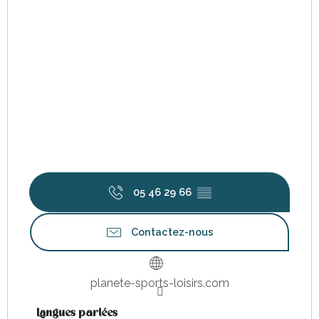
05 46 29 66
▒▒
Contactez-nous
planete-sports-loisirs.com
Langues parlées
Langues parlées