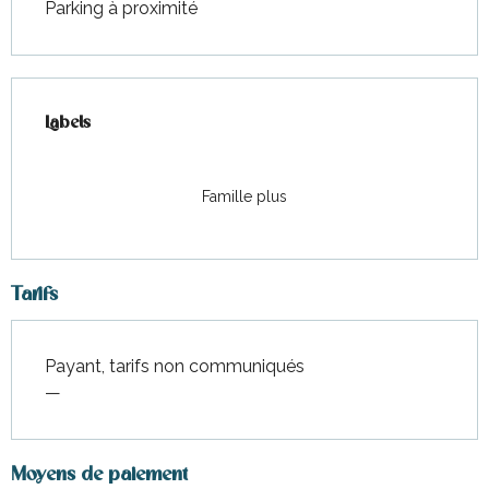
Parking à proximité
Offres de prestations
Labels
Labels
Famille plus
Tarifs
Payant, tarifs non communiqués
—
Moyens de paiement