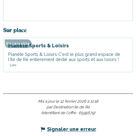
Sur place
Réservable
Planète Sports & Loisirs
Planète Sports & Loisirs C'est le plus grand espace de
l'île de Ré entièrement dédié aux sports et aux loisirs !
Loix
Mis à jour le 12 février 2026 à 12:18
par Destination Ile de Ré
(Identifiant de l'offre :
6595679
)
Signaler une erreur