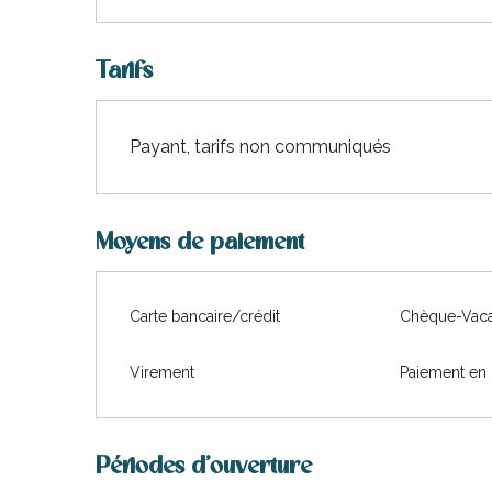
Tarifs
Payant, tarifs non communiqués
Moyens de paiement
urnables
Carte bancaire/crédit
Chèque-Vaca
Virement
Paiement en 
Périodes d'ouverture
erver