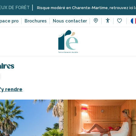
FORÊT
Risque modéré en Charente-Martime, retrouvez ici les restricti
pace pro
Brochures
Nous contacter
Accessibilit
Voir les 
rt et sensation
Écoles, clubs, associations
Camping l'Océan 
ires
'y rendre