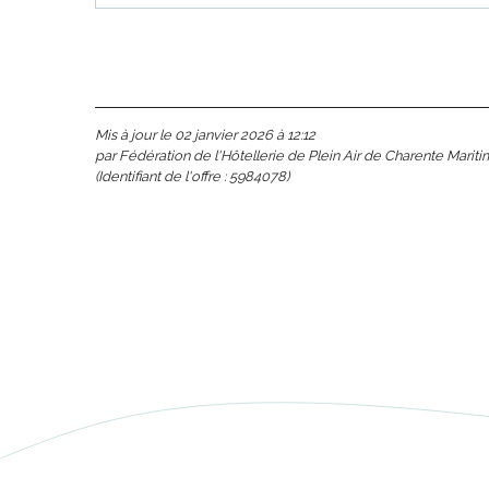
s
ns
Mis à jour le 02 janvier 2026 à 12:12
par Fédération de l'Hôtellerie de Plein Air de Charente Marit
(Identifiant de l'offre :
5984078
)
ents
les