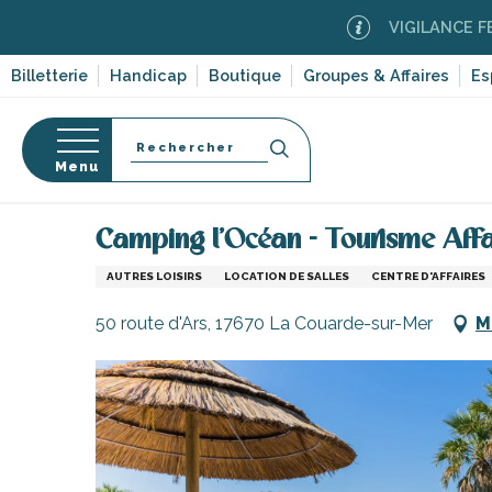
Aller
VIGILANCE FEUX DE 
au
contenu
Billetterie
Handicap
Boutique
Groupes & Affaires
Es
principal
Recherche
Menu
Accueil
Activités, loisirs, cours et découverte
Spo
Camping l'Océan - Tourisme Affa
s
AUTRES LOISIRS
LOCATION DE SALLES
CENTRE D'AFFAIRES
50 route d'Ars, 17670 La Couarde-sur-Mer
M