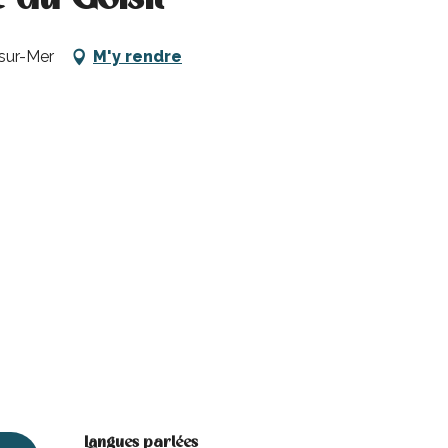
sur-Mer
M'y rendre
Langues parlées
Langues parlées