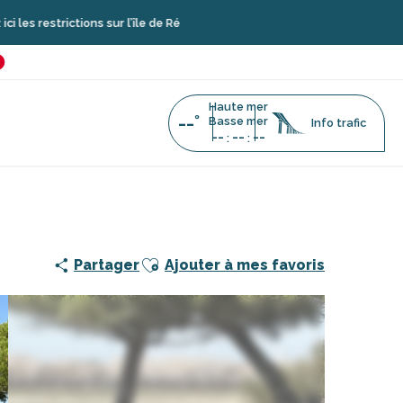
ictions sur l’île de Ré
é
favoris
Haute mer
--°
Basse mer
Info trafic
--
--
--
:
:
ue du Goisil
Ajouter aux favoris
Partager
Ajouter à mes favoris