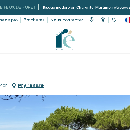
DE FORÊT
Risque modéré en Charente-Martime, retrouvez ici les restr
pace pro
Brochures
Nous contacter
Accessibilit
Voir les 
rt et sensation
Écoles, clubs, associations
Aire de pique-niq
Mer
M'y rendre