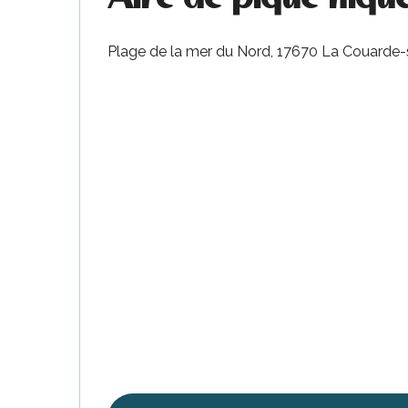
Plage de la mer du Nord, 17670 La Couarde-
urnables
erver
ne
site
idée