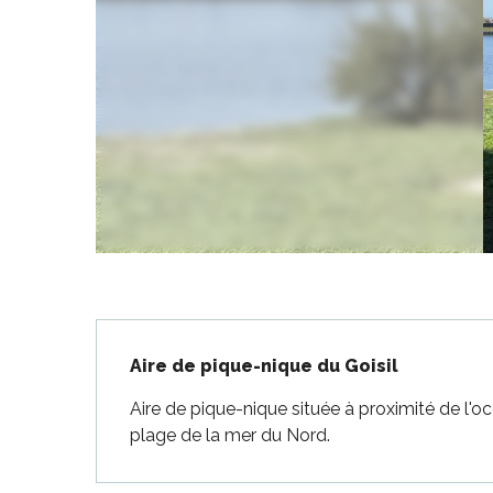
-en-Ré
Bois-Plage-en-
nt-Clément-
aleines
Couarde-sur-
Flotte
 Portes-en-Ré
x
edoux-Plage
Description
nt-Martin-de-Ré
Aire de pique-nique du Goisil
nte-Marie-de-Ré
Aire de pique-nique située à proximité de l'oc
plage de la mer du Nord.