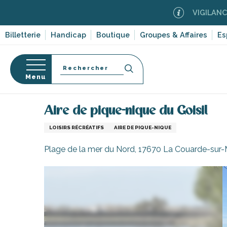
Aller
VIGILANCE FEUX 
au
contenu
Billetterie
Handicap
Boutique
Groupes & Affaires
Es
principal
Recherche
Menu
Accueil
Activités, loisirs, cours et découverte
Spo
Aire de pique-nique du Goisil
s
LOISIRS RÉCRÉATIFS
AIRE DE PIQUE-NIQUE
Plage de la mer du Nord, 17670 La Couarde-sur-