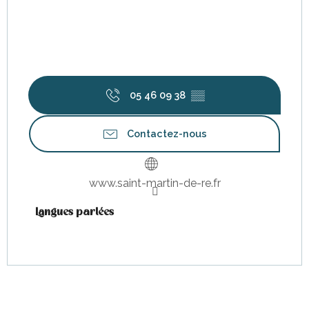
05 46 09 38
▒▒
Contactez-nous
www.saint-martin-de-re.fr
Langues parlées
Langues parlées