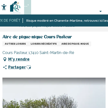
Aller
--°
au
Accessibilité
Recherche
contenu
principal
 DE FORÊT
Accueil
Activités,
Sport
Écoles,
Risque modéré en Charente-Martime, retrouvez ici les rest
Aire de pique-nique Cours Pasteur
loisirs,
et
clubs,
cours
sensation
associations
et
Aire de pique-nique Cours Pasteur
découverte
AUTRES LOISIRS
LOISIRS RÉCRÉATIFS
AIRE DE PIQUE-NIQUE
Cours Pasteur, 17410 Saint-Martin-de-Ré
M'y rendre
Ajouter aux favoris
Partager