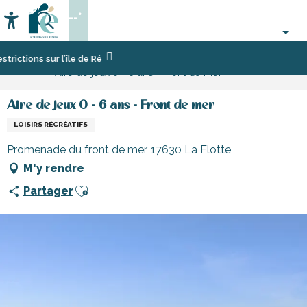
Aller
--°
au
Accessibilité
Recherche
contenu
principal
Accueil
Activités,
Sport
Écoles,
ctions sur l’île de Ré
Aire de jeux 0 - 6 ans - Front de mer
loisirs,
et
clubs,
cours
sensation
associations
et
Aire de jeux 0 - 6 ans - Front de mer
découverte
LOISIRS RÉCRÉATIFS
Promenade du front de mer, 17630 La Flotte
M'y rendre
Ajouter aux favoris
Partager