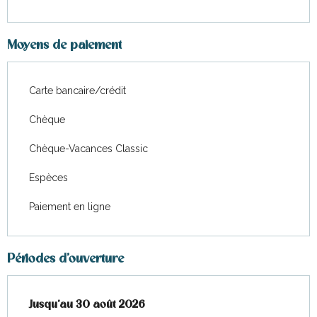
Moyens de paiement
Carte bancaire/crédit
Chèque
Chèque-Vacances Classic
Espèces
Paiement en ligne
Périodes d'ouverture
Du
Jusqu'au
22 juin 2026
30 août 2026
au
30 août 2026