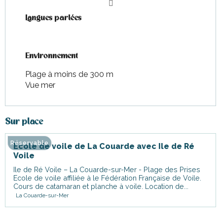
Langues parlées
Langues parlées
Environnement
Environnement
Plage à moins de 300 m
Vue mer
Sur place
Réservable
École de voile de La Couarde avec Ile de Ré
Voile
Ile de Ré Voile – La Couarde-sur-Mer - Plage des Prises
Ecole de voile affiliée à le Fédération Française de Voile.
Cours de catamaran et planche à voile. Location de...
La Couarde-sur-Mer