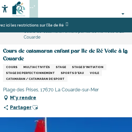
Aller
--°
au
Accessibilité
Recherche
contenu
principal
Accueil
Activités,
Sport
les restrictions sur l’île de Ré
Cours de catamaran enfant par Ile de Ré Voile à La
loisirs,
et
Couarde
cours
sensation
et
découverte
Cours de catamaran enfant par Ile de Ré Voile à La
Couarde
COURS
MULTIACTIVITÉS
STAGE
STAGE D'INITIATION
STAGE DE PERFECTIONNEMENT
SPORTS D'EAU
VOILE
CATAMARAN / CATAMARAN DE SPORT
Plage des Prises, 17670 La Couarde-sur-Mer
M'y rendre
Ajouter aux favoris
Partager