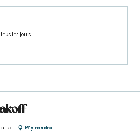
tous les jours
lakoff
-en-Ré
M'y rendre