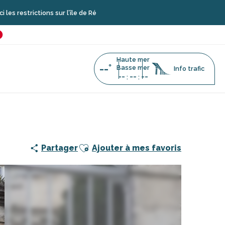
ions sur l’île de Ré
é
favoris
Haute mer
--°
Basse mer
Info trafic
--
--
--
:
:
a de la tour Malakoff
Ajouter aux favoris
Partager
Ajouter à mes favoris