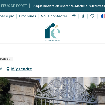
 FORÊT
Risque modéré en Charente-Martime, retrouvez ici les restrict
pace pro
Brochures
Nous contacter
Accessibilit
Voir les 
es de visites, patrimoine, culture
Musées et monuments
Vill
MAISON
Ré
M'y rendre