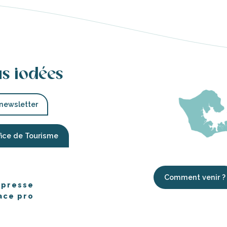
us iodées
 newsletter
fice de Tourisme
Comment venir ?
 presse
ace pro