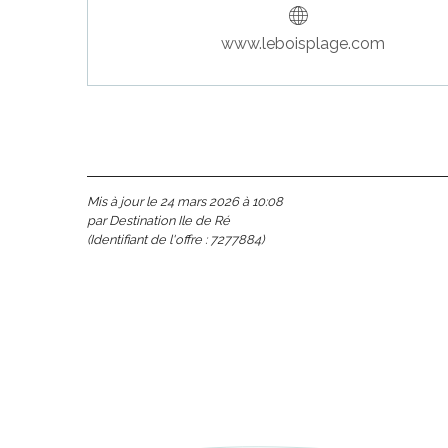
www.leboisplage.com
Mis à jour le 24 mars 2026 à 10:08
par Destination Ile de Ré
(Identifiant de l'offre :
7277884
)
s
ns