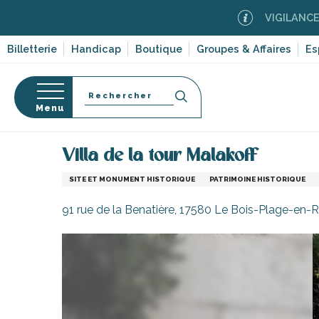
Aller
VIGILANCE FEUX DE
au
contenu
Billetterie
Handicap
Boutique
Groupes & Affaires
Es
principal
Recherche
Menu
Accueil
Activités, loisirs, cours et découverte
Sit
Villa de la tour Malakoff
s
SITE ET MONUMENT HISTORIQUE
PATRIMOINE HISTORIQUE
91 rue de la Benatière, 17580 Le Bois-Plage-en-