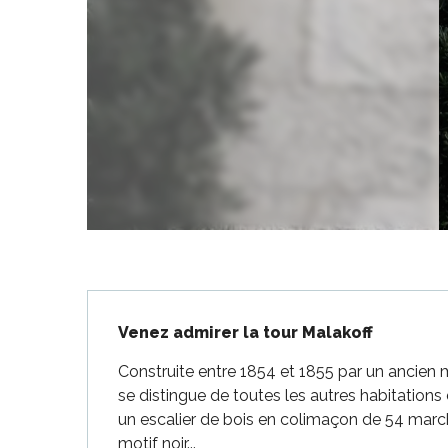
-en-Ré
Bois-Plage-en-
nt-Clément-
aleines
Couarde-sur-
Flotte
 Portes-en-Ré
x
Description
edoux-Plage
Venez admirer la tour Malakoff
nt-Martin-de-Ré
Construite entre 1854 et 1855 par un ancien 
nte-Marie-de-Ré
se distingue de toutes les autres habitations d
un escalier de bois en colimaçon de 54 marc
motif noir...