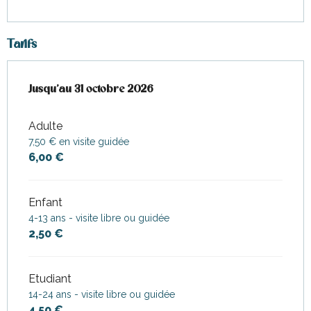
Tarifs
Du
Jusqu'au
5 avril 2026
31 octobre 2026
au
31 octobre 2026
Adulte
7,50 € en visite guidée
6,00 €
Enfant
4-13 ans - visite libre ou guidée
2,50 €
Etudiant
14-24 ans - visite libre ou guidée
4,50 €