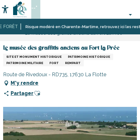
Aller
--°
au
Accessibilité
Recherche
contenu
principal
FORÊT
Accueil
Activités,
Sites
Musées
Risque modéré en Charente-Martime, retrouvez ici les restrictio
Le musée des graffitis anciens au Fort La Prée
loisirs,
de
et
cours
visites,
monuments
et
patrimoine,
Le musée des graffitis anciens au Fort La Prée
découverte
culture
SITE ET MONUMENT HISTORIQUE
PATRIMOINE HISTORIQUE
PATRIMOINE MILITAIRE
FORT
REMPART
Route de Rivedoux - RD735, 17630 La Flotte
M'y rendre
Ajouter aux favoris
Partager