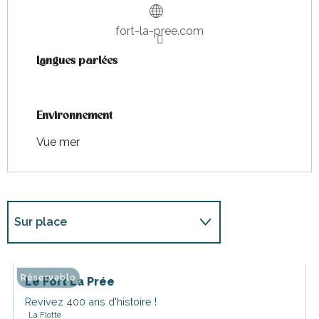
fort-la-pree.com
Langues parlées
Langues parlées
Environnement
Environnement
Vue mer
Sur place
En lien avec
Réservable
Le Fort La Prée
Revivez 400 ans d'histoire !
La Flotte