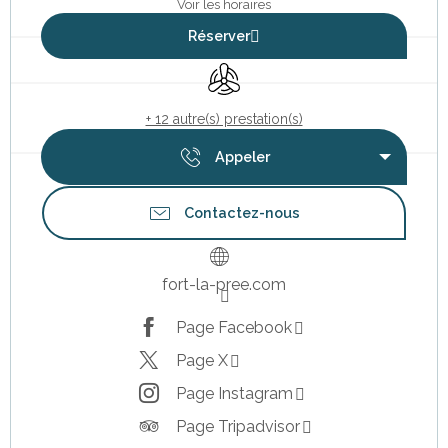
Voir les horaires
Réserver
Air conditionné
+ 12 autre(s) prestation(s)
Appeler
Contactez-nous
fort-la-pree.com
Page Facebook
Page X
Page Instagram
Page Tripadvisor