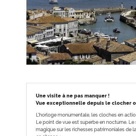
-en-Ré
Bois-Plage-en-
nt-Clément-
aleines
Description
Couarde-sur-
Une visite à ne pas manquer !

Vue exceptionnelle depuis le clocher o
Flotte
L'horloge monumentale, les cloches en action
 Portes-en-Ré
Le point de vue est superbe en nocturne. Le 
x
magique sur les richesses patrimoniales de la
edoux-Plage