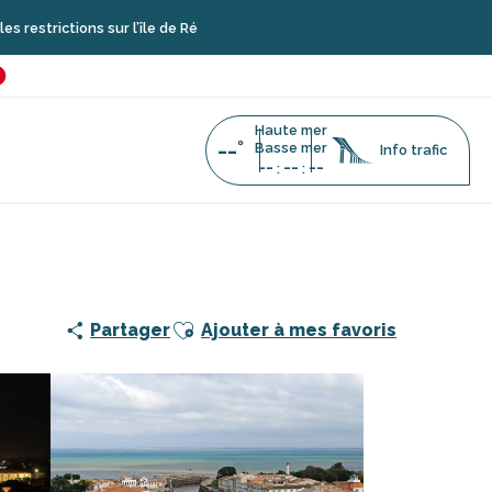
ns sur l’île de Ré
é
favoris
Haute mer
--°
Basse mer
Info trafic
--
--
--
:
:
se et clocher observatoire de Saint-Martin-de-Ré
Ajouter aux favoris
Partager
Ajouter à mes favoris