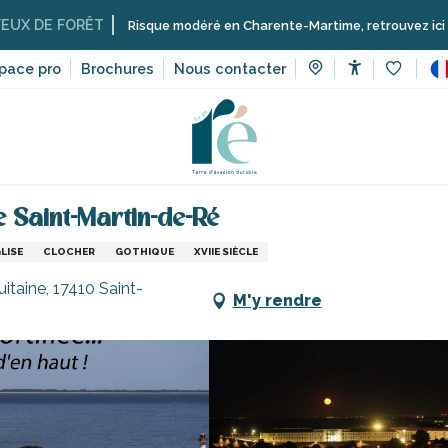
ORÊT
Risque modéré en Charente-Martime, retrouvez ici les restrictio
pace pro
Brochures
Nous contacter
Accessibilit
Voir les 
es de visites, patrimoine, culture
Musées et monuments
Égli
e Saint-Martin-de-Ré
LISE
CLOCHER
GOTHIQUE
XVIIE SIÈCLE
itaine, 17410 Saint-
M'y rendre