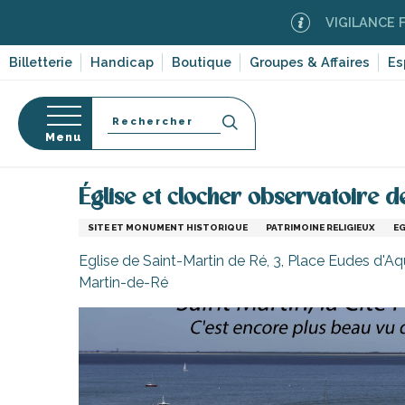
Aller
VIGILANCE FEUX DE F
au
contenu
Billetterie
Handicap
Boutique
Groupes & Affaires
Es
principal
Recherche
Menu
Accueil
Activités, loisirs, cours et découverte
Sit
Église et clocher observatoire d
s
SITE ET MONUMENT HISTORIQUE
PATRIMOINE RELIGIEUX
EG
Eglise de Saint-Martin de Ré, 3, Place Eudes d'Aqu
Martin-de-Ré