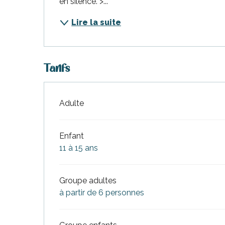
en silence. >...
nt-Martin-de-Ré
nte-Marie-de-Ré
Lire la suite
Tarifs
Adulte
Tarifs 2026
Enfant
11 à 15 ans
Groupe adultes
à partir de 6 personnes