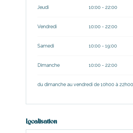
urnables
Jeudi
10:00 - 22:00
Du
19 décembre 2026
au
3 janvier 2027
Vendredi
10:00 - 22:00
Du
6 février 2027
au
31 mars 2027
Samedi
10:00 - 19:00
erver
Dimanche
10:00 - 22:00
ne
site
idée
du dimanche au vendredi de 10h00 à 22h00 (
Localisation