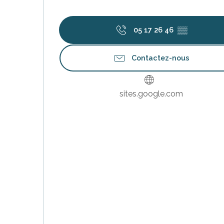
05 17 26 46
▒▒
Contactez-nous
sites.google.com
s
ns