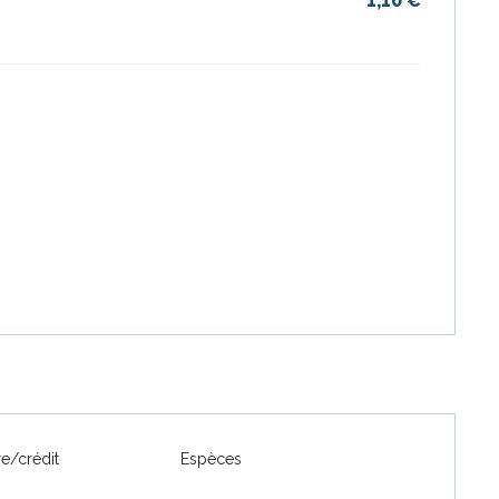
1,10 €
re/crédit
Espèces