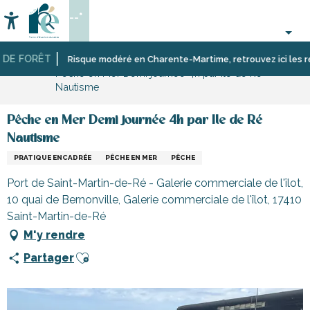
Aller
--°
au
Accessibilité
Recherche
contenu
principal
E FORÊT
Accueil
Activités,
Risque modéré en Charente-Martime, retrouvez ici les restri
Pêche en Mer Demi journée 4h par Ile de Ré
loisirs,
Nautisme
cours
et
découverte
Pêche en Mer Demi journée 4h par Ile de Ré
Nautisme
PRATIQUE ENCADRÉE
PÊCHE EN MER
PÊCHE
Port de Saint-Martin-de-Ré - Galerie commerciale de l'îlot,
10 quai de Bernonville, Galerie commerciale de l'îlot, 17410
Saint-Martin-de-Ré
M'y rendre
Ajouter aux favoris
Partager