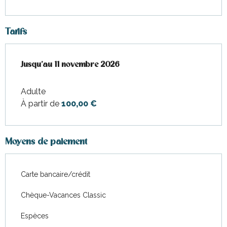
Tarifs
Du
Jusqu'au
1 avril 2026
11 novembre 2026
au
11 novembre 2026
Adulte
À partir de
100,00 €
Moyens de paiement
Carte bancaire/crédit
Chèque-Vacances Classic
Espèces