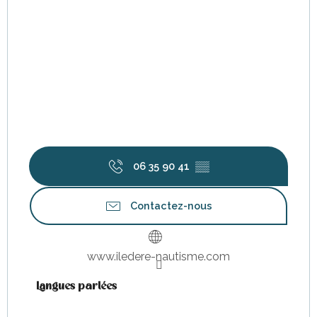
06 35 90 41
▒▒
Contactez-nous
www.iledere-nautisme.com
Langues parlées
Langues parlées