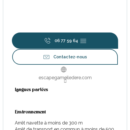
06 77 59 64
▒▒
Contactez-nous
escapegameiledere.com
Langues parlées
Langues parlées
Environnement
Environnement
Arrêt navette à moins de 300 m
Arrêt de transport en commun à moins de 500