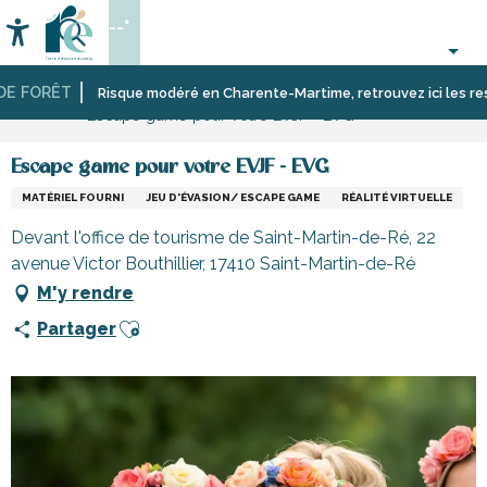
Aller
--°
au
Accessibilité
Recherche
contenu
principal
 FORÊT
Accueil
Activités,
Risque modéré en Charente-Martime, retrouvez ici les restrict
Escape game pour votre EVJF - EVG
loisirs,
cours
et
Escape game pour votre EVJF - EVG
découverte
MATÉRIEL FOURNI
JEU D'ÉVASION/ ESCAPE GAME
RÉALITÉ VIRTUELLE
Devant l'office de tourisme de Saint-Martin-de-Ré, 22
avenue Victor Bouthillier, 17410 Saint-Martin-de-Ré
M'y rendre
Ajouter aux favoris
Partager