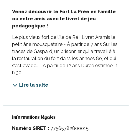
Description
Venez découvrir le Fort La Prée en famille 
ou entre amis avec le livret de jeu 
pédagogique !
Le plus vieux fort de l'île de Ré ! Livret Aramis le 
petit âne mousquetaire - À partir de 7 ans Sur les 
traces de Gaspard, un prisonnier qui a travaillé à 
la restauration du fort dans les années 80, et qui 
s’est évadé… - À partir de 12 ans Durée estimée : 1 
h 30
Lire la suite
Informations légales
Informations légales
Numéro SIRET :
77565782800015