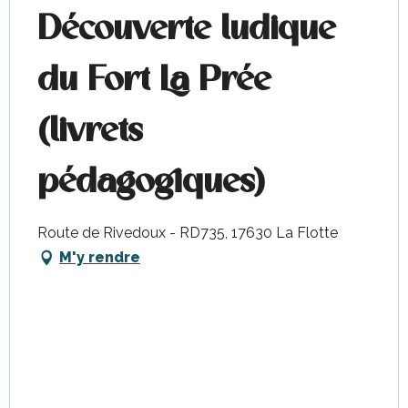
Du
10 octobre 2026
au
11
Découverte ludique
octobre 2026
Du
18 octobre 2026
au
23
du Fort La Prée
octobre 2026
Du
25 octobre 2026
au
31
(livrets
octobre 2026
pédagogiques)
Route de Rivedoux - RD735, 17630 La Flotte
M'y rendre