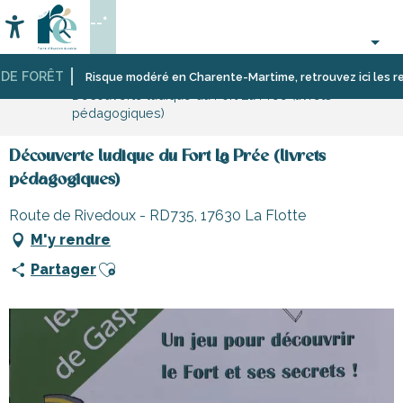
Aller
--°
au
Accessibilité
Recherche
contenu
principal
E FORÊT
Accueil
Activités,
Risque modéré en Charente-Martime, retrouvez ici les restric
Découverte ludique du Fort La Prée (livrets
loisirs,
pédagogiques)
cours
et
découverte
Découverte ludique du Fort La Prée (livrets
pédagogiques)
Route de Rivedoux - RD735, 17630 La Flotte
M'y rendre
Ajouter aux favoris
Partager