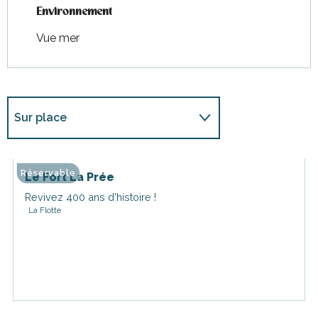
Environnement
Environnement
Vue mer
Sur place
En lien avec
Réservable
Le Fort La Prée
Revivez 400 ans d'histoire !
La Flotte