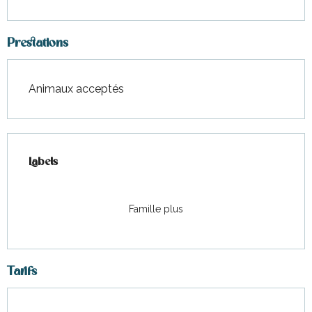
Prestations
Animaux acceptés
Offres de prestations
Labels
Labels
Famille plus
Tarifs