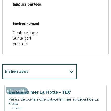
Langues parlées
Langues parlées
Environnement
Environnement
Centre village
Sur le port
Vue mer
En lien avec
Sur place
Réservable
Balade en mer La Flotte - TEX'
Venez découvrir notre balade en mer au départ de La
Flotte
La Flotte