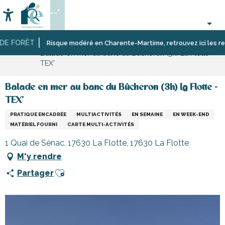
Aller
--°
au
Accessibilité
Recherche
contenu
principal
E FORÊT
Accueil
Activités,
Risque modéré en Charente-Martime, retrouvez ici les restric
Balade en mer au banc du Bûcheron (3h) La Flotte -
loisirs,
TEX'
cours
et
découverte
Balade en mer au banc du Bûcheron (3h) La Flotte -
TEX'
PRATIQUE ENCADRÉE
MULTIACTIVITÉS
EN SEMAINE
EN WEEK-END
MATÉRIEL FOURNI
CARTE MULTI-ACTIVITÉS
1 Quai de Sénac, 17630 La Flotte, 17630 La Flotte
M'y rendre
Ajouter aux favoris
Partager