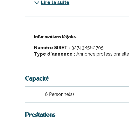
nt-Martin-de-Ré
Lire la suite
nte-Marie-de-Ré
Informations légales
Informations légales
Numéro SIRET :
327438560705
Type d'annonce :
Annonce professionnell
Capacité
6 Personne(s)
Prestations