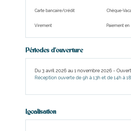
urnables
Carte bancaire/crédit
Chèque-Vaca
Virement
Paiement en 
Périodes d'ouverture
erver
ne
site
Du 3 avril 2026 au 1 novembre 2026 - Ouvert 
idée
Réception ouverte de 9h à 13h et de 14h à 1
Localisation