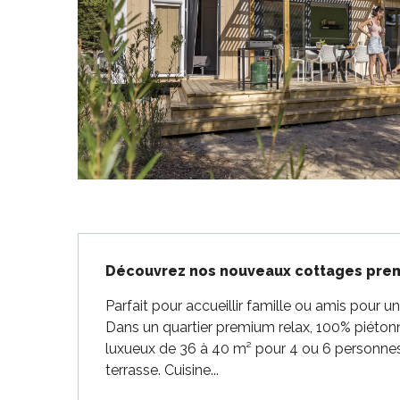
-en-Ré
Bois-Plage-en-
nt-Clément-
Description
aleines
Découvrez nos nouveaux cottages premiu
Couarde-sur-
Parfait pour accueillir famille ou amis pour un
Flotte
Dans un quartier premium relax, 100% piéton
 Portes-en-Ré
luxueux de 36 à 40 m² pour 4 ou 6 personnes,
x
terrasse. Cuisine...
edoux-Plage