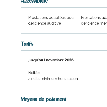
Accessibilité
Prestations adaptées pour
Prestations a
déficience auditive
déficience men
Tarifs
Du
Jusqu'au
3 avril 2026
1 novembre 2026
au
1 novembre 2026
Nuitée
2 nuits minimum hors saison
Moyens de paiement