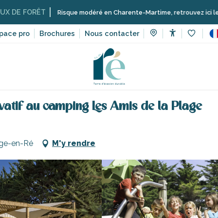
RÊT
Risque modéré en Charente-Martime, retrouvez ici les restrictions
pace pro
Brochures
Nous contacter
Accessibilit
Voir les 
mping Les Amis de la Plage
vatif au camping Les Amis de la Plage
age-en-Ré
M'y rendre