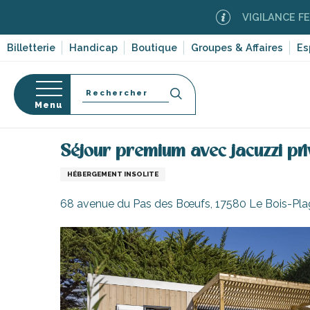
Aller
VIGILANCE FEUX DE FO
au
contenu
Billetterie
Handicap
Boutique
Groupes & Affaires
Es
principal
Recherche
Menu
Accueil
Séjour premium avec jacuzzi privatif au ca
Séjour premium avec jacuzzi pri
s
HÉBERGEMENT INSOLITE
68 avenue du Pas des Bœufs, 17580 Le Bois-Pl