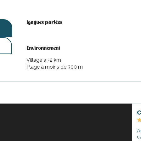
Langues parlées
Langues parlées
Environnement
Environnement
Village à -2 km
Plage à moins de 300 m
C
A
c