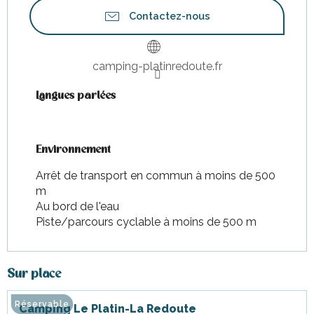
Contactez-nous
camping-platinredoute.fr
Langues parlées
Langues parlées
Environnement
Environnement
Arrêt de transport en commun à moins de 500
m
Au bord de l'eau
Piste/parcours cyclable à moins de 500 m
Sur place
Réservable
Camping Le Platin-La Redoute