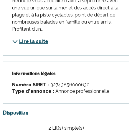
Redoute vous accueille d'avril à septembre avec 
une vue unique sur la mer et des accès direct à la 
plage et à la piste cyclables, point de départ de 
nombreuses balades en famille ou entre amis. 
Profitant d'un...
Lire la suite
Informations légales
Informations légales
Numéro SIRET :
32743856000630
Type d'annonce :
Annonce professionnelle
Disposition
2 Lit(s) simple(s)