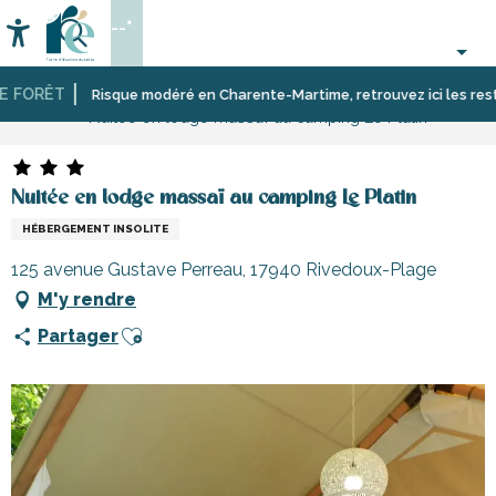
Aller
--°
au
Accessibilité
Recherche
contenu
principal
FORÊT
Accueil
Risque modéré en Charente-Martime, retrouvez ici les restrictio
Nuitée en lodge massaï au camping Le Platin
Nuitée en lodge massaï au camping Le Platin
HÉBERGEMENT INSOLITE
125 avenue Gustave Perreau, 17940 Rivedoux-Plage
M'y rendre
Ajouter aux favoris
Partager