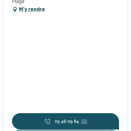
Plage
M'y rendre
05 46 09 84
▒▒