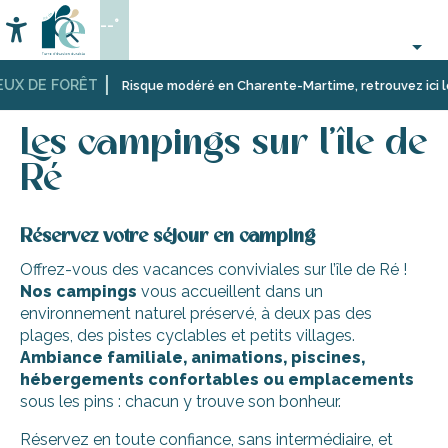
Aller
--°
au
Accessibilité
Recherche
contenu
principal
UX DE FORÊT
Accueil
Séjourner
Hébergements
Les campings sur l’île de Ré
Risque modéré en Charente-Martime, retrouvez ici les r
sur
l’île
Les campings sur l’île de
de
Ré
Ré
Réservez votre séjour en camping
Offrez-vous des vacances conviviales sur l’île de Ré !
Nos campings
vous accueillent dans un
environnement naturel préservé, à deux pas des
plages, des pistes cyclables et petits villages.
Ambiance familiale, animations, piscines,
hébergements confortables ou emplacements
sous les pins : chacun y trouve son bonheur.
Réservez en toute confiance, sans intermédiaire, et