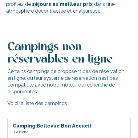
profitez de
séjours au meilleur prix
dans une
atmosphère décontractée et chaleureuse.
Camping Camp du Soleil
Camping Les Salières
Campings non
Camping municipal Le Remondeau
Camping La Grainetière
réservables en ligne
Camping les Pins
Certains campings ne proposent pas de réservation
en ligne, ou leur système de réservation n’est pas
compatible avec notre moteur de recherche de
disponibilités.
Voici la liste des campings :
Camping Bellevue Bon Accueil
La Flotte