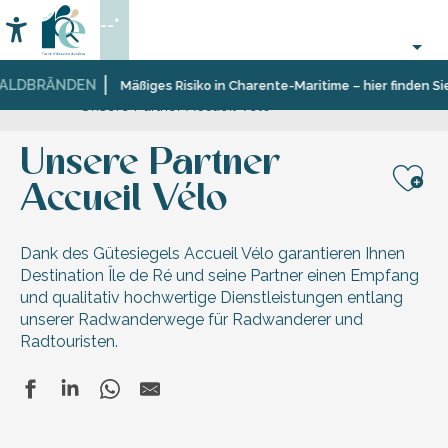
Aller
--°
au
Accessibilité
Suche
contenu
principal
ALDBRÄNDEN
Startseite
Sich
Die
Unsere
Destination
Mäßiges Risiko in Charente-Maritime – hier finden Sie
Unsere Partner Accueil Vélo
informieren
Dienstleistungen
Zertifizierungen
Accueil
des
Vélo
Fremdenverkehrsamtes
Unsere Partner
Accueil Vélo
Aj
Dank des Gütesiegels Accueil Vélo garantieren Ihnen
Destination Île de Ré und seine Partner einen Empfang
und qualitativ hochwertige Dienstleistungen entlang
unserer Radwanderwege für Radwanderer und
Radtouristen.