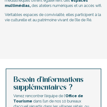
médiathèques offrent également des
espaces
multimédias,
des ateliers numériques et un accès wifi.
Véritables espaces de convivialité, elles participent à la
vie culturelle et au patrimoine vivant de l’île de Ré.
Bibliothek von Rivedoux-Plage
Bibliothek
Bibliothek von Le Bois-Plage-en-Ré
Stadtbibliothek Pierre Tardy
Besoin d’informations
Bibliothek in Loix
supplémentaires ?
Bibliothek in La Couarde-sur-Mer
Bibliothek in Saint-Martin de Ré
Venez rencontrer l’équipe de l’
Office de
Bibliothek in Ars-en-Ré
Tourisme
dans l’un de nos 10 bureaux
Mediathek der Pléiade
d’accueil répartis dans les villages rétais, ou