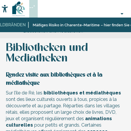
Aller
--°
au
Accessibilité
Suche
contenu
principal
LDBRÄNDEN
Startseite
Organisieren
Sehenswürdigkeiten,
Mäßiges Risiko in Charente-Maritime – hier finden Sie 
Bibliotheken und Mediatheken
–
Kulturerbe,
Aktivitäten
Kultur
und
Bibliotheken und
Freizeit
Mediatheken
Rendez visite aux bibliothèques et à la
médiathèque
Sur l’île de Ré, les
bibliothèques et médiathèques
sont des lieux culturels ouverts à tous, propices à la
découverte et au partage. Réparties dans les villages
rétais, elles proposent un large choix de livres, DVD,
jeux et organisent régulièrement des
animations
culturelles
pour petits et grands. Certaines